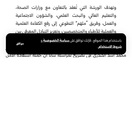
وتهدف الورشة التي تُعقد بالتعاون مع وزارات الصحة،
و
التعليم العالي والبحث العلمي
، و
الشؤون الاجتماعية
والعمل
، وفريق “ملهَم” التطوعي إلى رفع الكفاءة العلمية
والعملية للأطباء والمتخصصين، وتعزيز التبادل المعرفي بين
الأطباء العرب ونظرائهم السوريين.
سياسة الخصوصية
باستخدام هذا الموقع ، فإنك توافق على
و
موافق
شروط الاستخدام
.
وأكد استشاري الجراحة العامة والجراحة التنظيرية من الكويت الدكتور
محمد أسد الكندري في تصريح لمراسلة سانا أن حملة استعادة الأمل
التي تقيمها
وزارة الصحة
بالتعاون مع “منظمة عبر الأطلسي للإغاثة
الإنسانية”، تتضمن سلسلة من ورشات العمل والعمليات الجراحية
المتقدمة، مشيراً إلى أن ورشة اليوم حول الجراحات التنظيرية المتقدمة
تمثل بداية لسلسلة من الورشات المستقبلية.
وتشمل الورشة، وفق الكندري، برنامجاً تدريبياً مكثفاً على مدى
ثلاثة أيام، يتضمن في يومه الأول “المهارات الأساسية