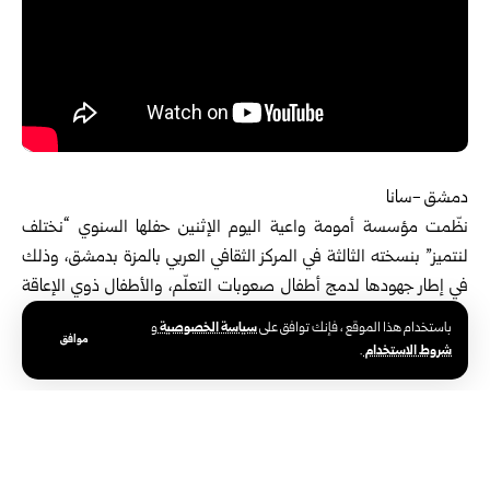
دمشق -سانا‏
نظّمت مؤسسة أمومة واعية اليوم الإثنين حفلها السنوي “نختلف
لنتميز” ‏بنسخته الثالثة في المركز الثقافي العربي بالمزة ب
دمشق
، وذلك
‏في إطار ‏جهودها لدمج أطفال صعوبات التعلّم، والأطفال ذوي الإعاقة
في المجتمع، ‏حيث قدّم الأطفال سبع لوحات فنية، عبّروا خلالها ‏عن
سياسة الخصوصية
باستخدام هذا الموقع ، فإنك توافق على
و
موافق
أحلامهم وتحدياتهم ‏ومواهبهم‎.‎
شروط الاستخدام
.
‎ ‎
إبداع يروي الحكاية
وقدّم الأطفال خلال الفعالية عروضاً تمثيلية ولوحات فنية جسّدوا فيها