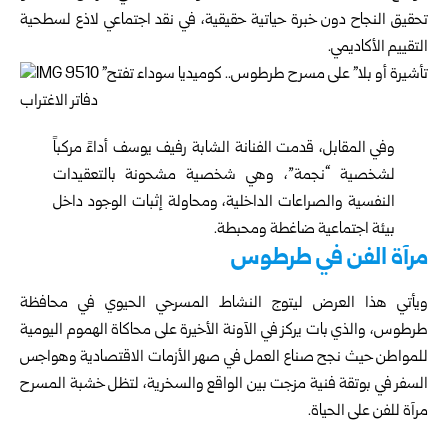
تحقيق النجاح دون خبرة ‏حياتية حقيقية، في نقد اجتماعي لاذع لسطحية
التقييم ‏الأكاديمي‎.‎
وفي المقابل، قدمت الفنانة الشابة رفيف يوسف أداءً مركباً
‏لشخصية “نجمة”، وهي شخصية مشحونة بالتعقيدات
النفسية ‏والصراعات الداخلية، ومحاولة إثبات الوجود داخل
بيئة ‏اجتماعية ضاغطة ومحبطة‎.‎
مرآة الفن في طرطوس
ويأتي هذا العرض ليتوج النشاط المسرحي الحيوي في ‏محافظة
طرطوس، والذي بات يركز في الآونة الأخيرة على ‏محاكاة الهموم اليومية
للمواطن حيث نجح صناع العمل في ‏صهر الأزمات الاقتصادية وهواجس
السفر في بوتقة فنية ‏مزجت بين الواقع والسخرية، لتظل خشبة المسرح
مرآة للفن ‏على الحياة‎.‎