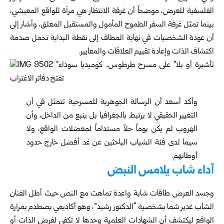
الفلسفية للعرض، موضحاً أن غرفة الانتظار هي مرآة ‏للواقع المعيشي،
بينما تمثل غرفة السفر الطموح المأمول ‏والمستقبل المعلق، وأشار إلى
أن عودة الشخصيات في نهاية ‏المطاف إلى نقطة البداية تحمل صدمة
اكتشاف الذات وإعادة ‏تقييم العلاقات والمعايير‎.‎
وأكد أسعد أن الرسالة الجوهرية للمسرحية تتمثل في أن
‏التغيير الحقيقي لا يرتبط بالجغرافيا بل ينبع من الداخل، وأن
‏الهروب لم يكن يوماً حلاً مستداماً لمعضلات الواقع، ولا
سيما ‏لدى فئة الشباب الباحثين عن غد أفضل خارج حدود
أوطانهم‎.‎
أداء شاب يلامس النبض‎ ‎
وجسد العرض طاقات شابة واعدة تماهت مع النص حيث أطل ‏الفنان
الشاب غدير شما بشخصية “الدكتور رشيد”، وهو ‏أكاديمي يصطدم بمرارة
الواقع ليكتشف أن الشهادات العلمية ‏وحدها لا تكفي لفرض الذات أو