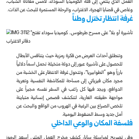
العمل الذي ينتمي إلى فئة الكوميديا السوداء، لامس معاناة ‏الشباب،
وغاص في قضايا الهجرة، الاغتراب، والرحلة ‏المستمرة للبحث عن الذات‎.‎
غرفة انتظار تختزل وطناً
وتنطلق أحداث العرض من فكرة رمزية حيث يتنافس ‏الأبطال
للحصول على تأشيرة عبور إلى دولة متخيلة تحمل ‏اسماً دلالياً
بارزاً وهو “الطوابيريا”، وتتحول غرفة الانتظار ‏على الخشبة من
مجرد مكان فيزيائي إلى مساحة للمكاشفة ‏النفسية وتعرية
الدوافع، ويجد فيها كل راغب في السفر نفسه ‏مجبراً على
مواجهة حقيقته العارية، لتنكشف قصص إنسانية ‏متباينة
تلخص الصراع بين الرغبة في الهروب من الواقع ‏والبحث عن
أمل جديد وسط الضغوط اليومية‎.‎
فلسفة المكان والوعي الداخلي
وفي تصريح لمراسلة سانا، كشف مخرج العمل المثنى أسعد ‏الرموز