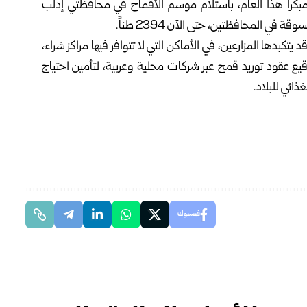
بكراً هذا العام، باستلام موسم الأقماح في محافظتي إدلب
 المحافظتين، حتى الآن 2394 طناً.
كبدها المزارعين، في الأماكن التي لا تتوافر فيها مراكز شراء،
قيع عقود توريد قمح عبر شركات محلية وعربية، لتأمين احتياج
ائي للبلاد.
فيسبوك