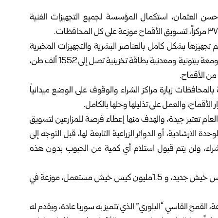
 حسن العثمان،
استكمال المؤسسة لجميع التجهيزات الفنية
تجهيزها بشكل كامل بالعناصر البشرية والتجهيزات المخبرية
ومواد التعقيم والقبابين وغيرها، وتتضمن هذه المراكز ٢٧ صومعة بيتونية ومعدنية بطاقة تخزينية تصل إلى 1552 ألف طن،
المحافظات زيارة مراكز الشراء والوقوف على الوضع ميدانياً
 الأقماح، والعمل على تذليلها وحلها بالكامل.
العام تعتبر جيدة، والهدف منها إعطاء فرصة للمزارعين لتسويق
الارشادية، أو الدوائر الزراعية التابعة لها، قبل التوجه إلى
لشراء، ولن يتم قبول استلام أي كمية من الحبوب بدون هذه
وذكر المهندس العثمان أن لدى المؤسسة 2.25 مليون كيس خيش جديد، و 1.5مليون كيس خيش مستعمل، موزعة في
، القمح القاسي “البلوري” الذي تتميز به سوريا عادة، ويقدم له