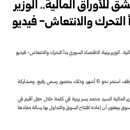
 للأوراق المالية.. الوزير
أ التحرك والانتعاش- فيديو
ذلك بحضور رسمي رفيع،
ومشاركة
ير المالية السيد محمد يسر برنية في كلمة خلال حفل أقيم في
سوق بيعفور، أن إعادة افتتاح السوق والتداول بها رسالة مفادها
قتصاد السوري بدأ في التحرك والانتعاش، مبيناً أن الرؤية
الاقتصادية الحالية قائمة على 4 محاور أساسية، هي العدالة