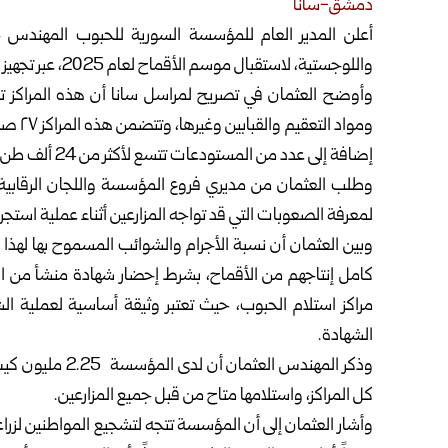
دمشق-سانا
أعلن المدير العام للمؤسسة السورية للحبوب المهندس
واللوجستية، لاستقبال موسم الأقماح لعام 2025، عبر تجهيز ٣٧ مركزاً، لتسويق الأقماح موزعة على كل المحافظات.
وأوضح العثمان في تصريح لمراسل سانا أن هذه المراكز تم 
إضافة إلى عدد من المستودعات تتسع لأكثر من 24 ألف طن من الأقماح.
وطلب العثمان من مديري فروع المؤسسة واللجان الرقابية ب
لمعرفة الصعوبات التي قد تواجه المزارعين أثناء عملية استجرار
وبين العثمان أن نسبة الأجرام والشوائب المسموح بها لهذا 
كامل إنتاجهم من الأقماح، بشرط إحضار شهادة منشأ من الوحدة 
مراكز استلام الحبوب، حيث تعتبر وثيقة أساسية لعملية ا
الشهادة.
كل المراكز، واستلامها متاح من قبل جميع المزارعين.
وأشار العثمان إلى أن المؤسسة تتجه لتشجيع المواطنين لزراعة