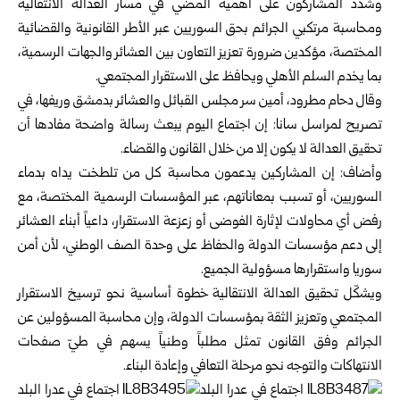
وشدد المشاركون على أهمية المضي في مسار العدالة الانتقالية
ومحاسبة مرتكبي الجرائم بحق ‏السوريين عبر الأطر القانونية ‏والقضائية
المختصة، مؤكدين ضرورة تعزيز التعاون بين العشائر ‏والجهات الرسمية،
بما يخدم السلم الأهلي ويحافظ على الاستقرار ‏المجتمعي.‏
وقال دحام مطرود، أمين سر مجلس القبائل والعشائر بدمشق وريفها، في
تصريح لمراسل سانا: ‏إن اجتماع اليوم يبعث رسالة واضحة ‏مفادها أن
تحقيق العدالة لا يكون إلا من خلال القانون ‏والقضاء.‏
وأضاف: إن المشاركين يدعمون محاسبة كل من تلطخت يداه بدماء
السوريين، أو تسبب ‏بمعاناتهم، عبر المؤسسات الرسمية ‏المختصة، مع
رفض أي محاولات لإثارة الفوضى أو ‏زعزعة الاستقرار، داعياً أبناء العشائر
إلى دعم مؤسسات الدولة والحفاظ على ‏وحدة الصف ‏الوطني، لأن أمن
سوريا واستقرارها مسؤولية الجميع‌‏.‏
ويشكّل تحقيق العدالة ‏الانتقالية خطوة أساسية نحو ترسيخ الاستقرار
المجتمعي ‏وتعزيز ‏الثقة ‏بمؤسسات الدولة، وإن محاسبة المسؤولين ‌‏عن
‏الجرائم وفق القانون تمثل مطلباً ‏وطنياً يسهم ‏في ‏طيّ صفحات
الانتهاكات والتوجه نحو مرحلة التعافي وإعادة البناء‎.‎