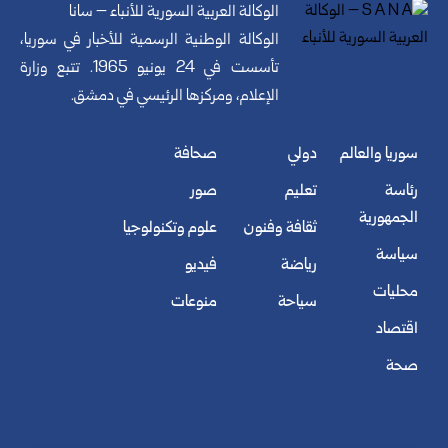
الوكالة العربية السورية للأنباء – سانا
الوكالة الوطنية الرسمية للأخبار في سوريا،
تأسست في 24 يونيو 1965. تتبع وزارة
الإعلام، ومركزها الرئيسي في دمشق.
سوريا والعالم
دولي
صحافة
رئاسة
تعليم
صور
الجمهورية
ثقافة وفنون
علوم وتكنولوجيا
سياسة
رياضة
فيديو
محليات
سياحة
منوعات
اقتصاد
صحة