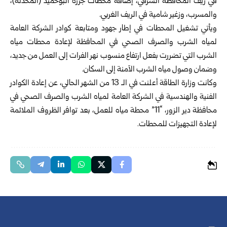
في ريف المحافظة الشرقي، إضافة محطات ‏جزرة البوحميد (المحدثة)،
والمسرب، وزغير شامية في الريف الغربي.‏
ويأتي تشغيل المحطات في إطار جهود ومتابعة كوادر الشركة العامة
لمياه الشرب والصرف ‏الصحي في المحافظة لإعادة محطات مياه
الشرب التي تضررت بفعل ارتفاع منسوب نهر ‏الفرات إلى العمل من جديد،
وضمان وصول مياه الشرب الآمنة إلى السكان.‏
وكانت وزارة الطاقة أعلنت في الـ 13 من الشهر الحالي، عن إعادة الكوادر
الفنية والهندسية ‏في ‏الشركة العامة لمياه الشرب والصرف الصحي في
محافظة ‏دير الزور، “11” محطة مياه للعمل، ‏بعد توافر الظروف ‏الملائمة
لإعادة التجهيزات للمحطات.‌‌‎