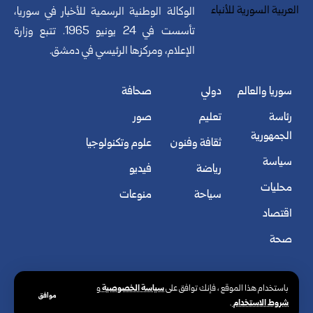
الوكالة الوطنية الرسمية للأخبار في سوريا،
تأسست في 24 يونيو 1965. تتبع وزارة
الإعلام، ومركزها الرئيسي في دمشق.
سوريا والعالم
دولي
صحافة
رئاسة
تعليم
صور
الجمهورية
ثقافة وفنون
علوم وتكنولوجيا
سياسة
رياضة
فيديو
محليات
سياحة
منوعات
اقتصاد
صحة
سياسة الخصوصية
باستخدام هذا الموقع ، فإنك توافق على
و
موافق
شروط الاستخدام
.
© الوكالة العربية السورية للأنباء. كافة الحقوق محفوظة.