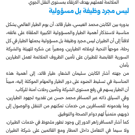
الملائمة لعملهم بهدف الارتقاء بمستوى النقل الجوي.
ليس مجرد وظيفة بل مسؤولية
بدوره بين الكابتن محمد العيسى، طيار قائد، أن يوم الطيار العالمي يشكل
مناسبة لاستذكار أهمية الطيار والمسؤولية الكبيرة الملقاة على عاتقه،
لافتاً إلى أن الطيران ليس مجرد وظيفة بل مسؤولية يحملها الطيار في كل
رحلة، موجهاً التحية لزملائه الطيارين، ومعبراً عن شكره للهيئة والشركة
السورية القابضة للطيران على تأمين الظروف الملائمة لعمل الطيارين
بأمان.
من جهته أشار الكابتن سليمان الشعار، طيار قائد، إلى أهمية هذه
المناسبة في تسليط الضوء على دور الطيار والمهام الموكلة إليه، مبيناً
أن الطيار يسهم في رفع مستوى الشركة وتأمين رحلات آمنة للركاب.
وفي السياق ذاته عبر المسافر محمد حسن عن تقديره لجهود الطيارين،
وما يقدمونه للمسافرين من خدمات تمكنهم من التنقل والوصول إلى
ذويهم، متمنياً لهم دوام الصحة والتوفيق.
كما أشار المسافر زاهر الدور إلى وجود تطور ملحوظ في خدمات الطيران،
ولا سيما في التعامل داخل المطار ومع القائمين على شركة الطيران