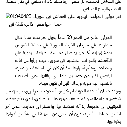
على القماش فحسب، بل يصون إرثاً مهنياً كاد أن يختفي في ظل هيمنة
الآلات والإنتاج الصناعي.
الحرفي البالغ من العمر 59 عاماً يقول لمراسلة سانا خلال
مشاركته في مهرجان القرية السورية في حديقة الأمويين
بدمشق: إنه آخر من يواصل ممارسة الطباعة اليدوية على
الأقمشة بالقوالب الخشبية في سوريا، حيث ورثها عن آبائه
وأجداده، وتعلّم أسرارها منذ أن كان في السابعة من عمره،
ليقضي أكثر من خمسين عاماً في إتقانها، حتى أصبحت
بالنسبة إليه هوية ورسالة قبل أن تكون مهنة.
ويؤكد حسان أن هذه الحرفة لم تكن يوماً مجرد مصدرٍ للرزق، بل جزء من
شخصيته وانتمائه، ورغم ضعف مردودها الاقتصادي، الذي دفع معظم
الحرفيين إلى هجرها، إلا أنه تمسّك بها، واضطر إلى ممارسة عملٍ آخر
لتأمين احتياجات أسرته، دون أن يتخلى عن المهنة التي نشأ بين أدواتها
وقوالبها.