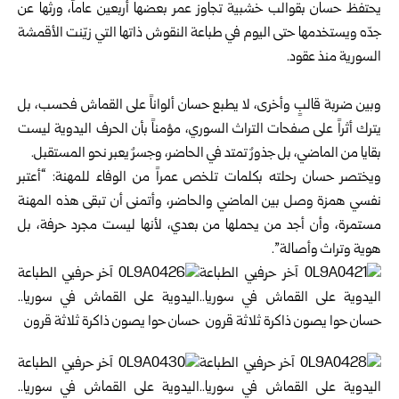
يحتفظ حسان بقوالب خشبية تجاوز عمر بعضها أربعين عاماً، ورثها عن
جدّه ويستخدمها حتى اليوم في طباعة النقوش ذاتها التي زيّنت الأقمشة
السورية منذ عقود.
وبين ضربة قالبٍ وأخرى، لا يطبع حسان ألواناً على القماش فحسب، بل
يترك أثراً على صفحات التراث السوري، مؤمناً بأن الحرف اليدوية ليست
بقايا من الماضي، بل جذورٌ تمتد في الحاضر، وجسرٌ يعبر نحو المستقبل.
ويختصر حسان رحلته بكلمات تلخص عمراً من الوفاء للمهنة: “أعتبر
نفسي همزة وصل بين الماضي والحاضر، وأتمنى أن تبقى هذه المهنة
مستمرة، وأن أجد من يحملها من بعدي، لأنها ليست مجرد حرفة، بل
هوية وتراث وأصالة”.