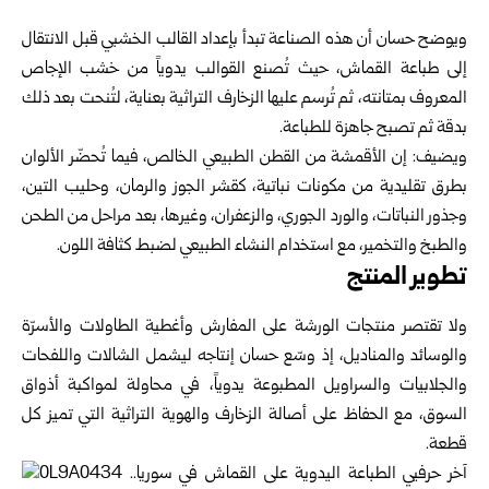
ويوضح حسان أن هذه الصناعة تبدأ بإعداد القالب الخشبي قبل الانتقال
إلى طباعة القماش، حيث تُصنع القوالب يدوياً من خشب الإجاص
المعروف بمتانته، ثم تُرسم عليها الزخارف التراثية بعناية، لتُنحت بعد ذلك
بدقة ثم تصبح جاهزة للطباعة.
ويضيف: إن الأقمشة من القطن الطبيعي الخالص، فيما تُحضّر الألوان
بطرق تقليدية من مكونات نباتية، كقشر الجوز والرمان، وحليب التين،
وجذور النباتات، والورد الجوري، والزعفران، وغيرها، بعد مراحل من الطحن
والطبخ والتخمير، مع استخدام النشاء الطبيعي لضبط كثافة اللون.
تطوير المنتج
ولا تقتصر منتجات الورشة على المفارش وأغطية الطاولات والأسرّة
والوسائد والمناديل، إذ وسّع حسان إنتاجه ليشمل الشالات واللفحات
والجلابيات والسراويل المطبوعة يدوياً، في محاولة لمواكبة أذواق
السوق، مع الحفاظ على أصالة الزخارف والهوية التراثية التي تميز كل
قطعة.