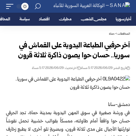
أخبار سوريا
مجلس الشعب
محليات
اقتصاد
سياسة
المحا
المحافظات
>
حماة
آخر حرفيي الطباعة اليدوية على القماش في
سوريا.. حسان حوا يصون ذاكرة ثلاثة قرون
تاريخ النشر: 2026/06/29 5:17 مساءً
اخر تحديث: 2026/06/29 5:17 مساءً
دمشق-سانا
في ورشة صغيرة في سوق المهن اليدوية بمدينة
حماة
، تجد الحرفي
حسان حوا واقفاً أمام طاولته، ممسكاً بقوالب خشبية تحمل نقوشاً
توارثتها الأجيال على مدى ثلاثة قرون، وبضربةٍ تلو أخرى، لا يطبع زخارف