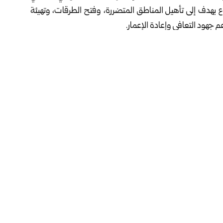
يهدف إلى تأهيل المناطق المتضررة، وفتح الطرقات، وتهيئة
 جهود التعافي وإعادة الإعمار.
عدد من بلدات منطقة أعزاز، شملت تل رفعت وماير والشيخ عيسى
داخل بلدة منغ بريف حلب الشمالي، كما انتهت الأعمال في بلدتي
ركز الجهود الحالية في بلدات كفر حمرة وحيان ورتيان، مع