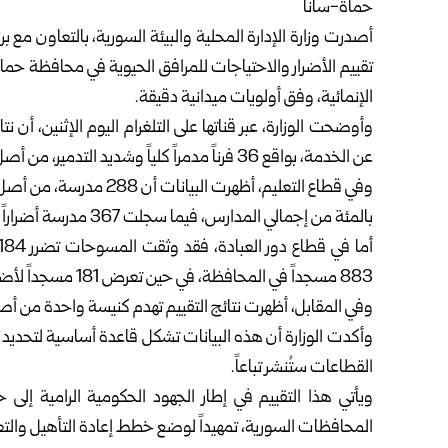
حماة-سانا‏
أصدرت
وزارة الإدارة المحلية والبيئة السورية
تقييم ‏الأضرار والاحتياجات للمرافق الحيوية في محافظة
حما
الإنمائية، ‏وفق أولويات ميدانية دقيقة.‏
عن ‏الخدمة، بواقع 36 فرناً مدمراً كلياً وشديد التدمير، من أصل 216 ‏فرناً في مختلف مناطق المحافظة.‏
‏بالمئة من إجمالي المدارس، فيما سجلت 367 مدرسة أضراراً ‏متوسطة أو خفيفة، بنسبة تقارب 23 بالمئة.‏
883 مسجداً في ‏المحافظة، في حين تعرض 181 مسجداً لأضرار متوسطة أو خفيفة ‏بنسبة 20.5 بالمئة.‏
وفي المقابل، أظهرت نتائج التقييم تهدم كنيسة واحدة من أصل 30 ‏كنيسة في محافظة حما
وأكدت الوزارة أن هذه البيانات تشكل قاعدة أساسية لتحديد أول
القطاعات ‏ستُنشر تباعاً.‏
ويأتي هذا التقييم في إطار الجهود الحكومية الرامية إلى ح
المحافظات ‏السورية، تمهيداً لوضع خطط إعادة التأهيل والتعافي