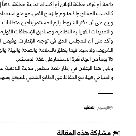
دائمة أو غرف مغلقة للزبائن أو أكشاك تجارية مغلقة، لافتاً
كالخشب المعالج ‏والألمنيوم والزجاج الآمن، مع منع استخدام ا
وبين منى أن دفتر الشروط يلزم المستثمر بتأمين متطلبات ا
والتمديدات الكهربائية النظامية وصناديق الإسعافات الأولية، مع
وأكد منى أن للمجلس الحق في توجيه الإنذارات وفرض الغ
الشروط، ولا سيما فيما يتعلق بالسلامة والصحة والبيئة والهوي
15 يوماً من انتهاء فترة الاستثمار ‏على نفقة المستثمر‎.‎
ويأتي هذا الإعلان في إطار خطة مجلس مدينة اللاذقية لتطوير
والسياحي فيها، مع الحفاظ على الطابع الشعبي للموقع وسهولة 
الوسوم:
اللاذقية
مشاركة هذه المقالة