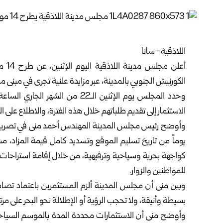
اللاذقية- سانا‏
أعلن مجلس مدينة
اللاذقية
الي
الكورنيش الجنوبي بالمدينة، عبر مزايدة علنية تجرى في مبنى محاف
وحدد المجلس يوم الإثنين الـ22 من ال
الاستثمار إلى تقديم طلباتهم خلال هذه الفترة، والاطلاع على ‏ا
يوماً من تاريخ تسليم الموقع وتسديد كامل قيمة المزاد، مشي
كواجهة بحرية وسياحية وترفيهية، من ‏خلال إقامة استرا
للمواطنين والزوار‎.‎
وبين منى أن مجلس المدينة ألزم المستثمرين باعتماد تصامي
بسيطة وأنيقة، ولا تحجب الرؤية أو الإطلالة نحو البحر على مرتاد
وأوضح منى أن الاستثمارات محددة المدة بالموسم السياحي