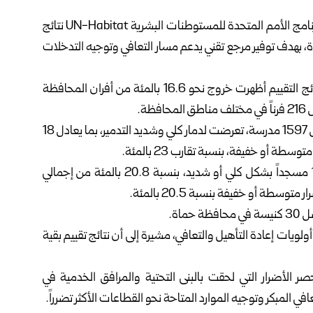
، بالتعاون مع برنامج ‏الأمم المتحدة للمستوطنات البشرية ‏UN-Habitat نتائج
ة
، بهدف ‏توفير مرجع تقني يدعم مسار التعافي وتوجيه التدخلات
وأوضحت الوزارة، عبر قناتها على التلغرام اليوم الإثنين، أن نتائج ‏التقييم أظهرت خروج نحو 16.6 بالمئة من أفران المحافظة
وفي قطاع التعليم، أظهرت البيانات أن 288 مدرسة، من أصل ‌‏1597 مدرسة، تعرضت لدمار كلي وشديد التدمير، بما يعادل 18
أما في قطاع دور العبادة، فقد وثقت المسوحات تضرر 184 مسجداً ‏بشكل كلي أو شديد، بنسبة 20.8 بالمئة من إجمالي
ة.‏
ويات ‏إعادة التأهيل والتعافي، مشيرة إلى أن نتائج تقييم بقية
صر ‏الأضرار التي لحقت بالبنى التحتية والمرافق الخدمية في
 المبكر وتوجيه ‏الموارد المتاحة نحو القطاعات الأكثر تضرراً.‏