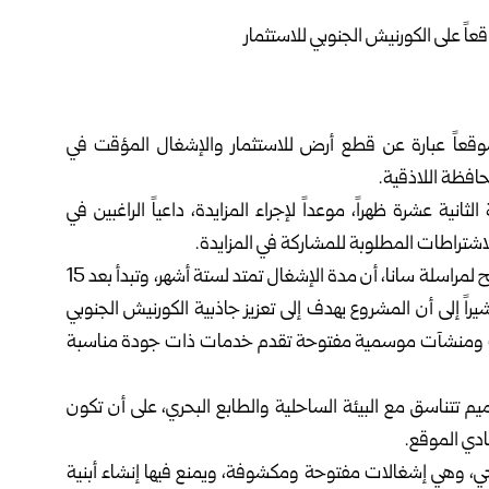
وم الإثنين، عن طرح 14 موقعاً عبارة عن قطع أرض للاستثمار ‏والإشغال المؤقت في
ظة ‏اللاذقية‎.‎
شهر الجاري الساعة الثانية عشرة ظهراً، موعداً لإجراء ‏المزايدة، داعياً الراغبين في
لاشتراطات المطلوبة للمشاركة في المزايدة‎.‎
وأوضح رئيس مجلس المدينة المهندس أحمد منى في تصريح لمراسلة سانا، أن مدة الإشغال تمتد ‏لستة أشهر، وتبدأ بعد 15
راً إلى أن ‏المشروع يهدف إلى تعزيز جاذبية الكورنيش الجنوبي
حات ومنشآت موسمية مفتوحة تقدم خدمات ذات جودة مناسبة
م تتناسق مع البيئة الساحلية والطابع ‏البحري، على أن تكون
ي الموقع‎.‎
، وهي إشغالات مفتوحة ومكشوفة، ‏ويمنع فيها إنشاء أبنية