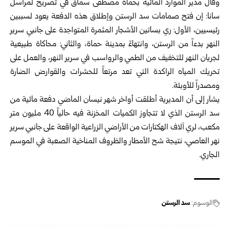
وقال مدير الموارد المائية بحماة مصطفى سماق في تصريح لمراسل
سانا: إن فتح صمامات سد الرستن وإطلاق هذه الدفعة يعود لسببين
رئيسيين، الأول: ري بساتين الأشجار المثمرة المتواجدة على جانبي سرير
النهر بدءاً من الرستن، وانتهاءً بمدينة حماة، والثاني: محاكاة طبيعية
لجريان النهر للتخفيف من الطمي والرواسب في سرير النهر، والعمل على
تحريك المياه الراكدة التي تعد مرتعاً للحشرات والقوارض الضارة
ومصدراً للأوبئة.
يشار إلى أن المديرية أطلقت أواخر شهر نيسان الماضي دفعة مائية من
سد الرستن الذي لا تتجاوز الكميات المخزنة فيه حالياً 40 مليون متر
مكعب، لري آلاف الهكتارات من الأراضي الزراعية الواقعة على جانبي سرير
نهر العاصي، نتيجة شح الأمطار والظروف المناخية الصعبة في الموسم
الجاري.
الوسوم:
سد الرستن