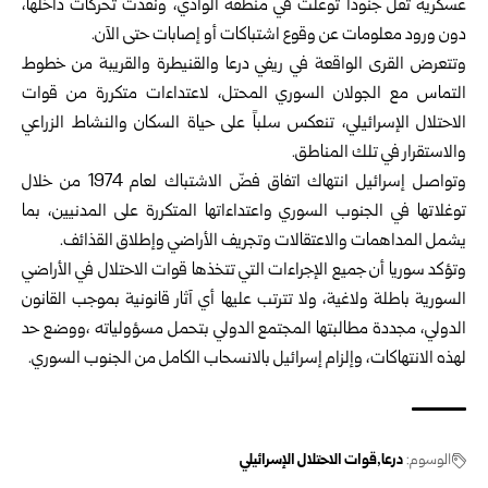
‏عسكرية تقل جنوداً توغلت في منطقة الوادي، ونفذت تحركات داخلها،
دون ‏ورود معلومات عن وقوع اشتباكات أو إصابات حتى الآن.‏
وتتعرض القرى الواقعة في ريفي درعا والقنيطرة والقريبة من خطوط
‏التماس مع الجولان السوري المحتل، لاعتداءات متكررة من قوات
الاحتلال ‏الإسرائيلي، تنعكس سلباً على حياة السكان والنشاط الزراعي
والاستقرار في ‏تلك المناطق.‏
وتواصل إسرائيل انتهاك اتفاق فضّ الاشتباك لعام ‌‏1974 ‏من ‏خلال
‏توغلاتها ‏في الجنوب ‏السوري ‏واعتداءاتها ‏المتكررة على ‏المدنيين، ‏بما
‏يشمل ‌‏المداهمات ‏والاعتقالات وتجريف ‏الأراضي ‏وإطلاق ‏القذائف‎.‎
وتؤكد سوريا أن جميع الإجراءات التي تتخذها قوات ‌‏الاحتلال ‏في ‏الأراضي
‏السورية باطلة ‏ولاغية، ولا ‏تترتب ‏عليها أي آثار ‏قانونية ‌‏بموجب القانون
‏الدولي، ‏مجددة ‏مطالبتها المجتمع الدولي ‌‏بتحمل ‏مسؤولياته ،‏ووضع حد
‏لهذه ‏الانتهاكات، وإلزام إسرائيل ‌‏بالانسحاب ‏الكامل ‏من ‏الجنوب ‏السوري‎.‎
الوسوم:
درعا
قوات الاحتلال الإسرائيلي