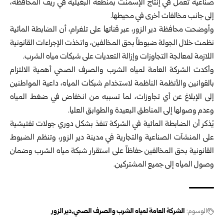
صناعية تعمل في إنتاج الإسمنت بمنطقة البغيلية في ريف المحافظة،
إلى جانب مخالفات أخرى في محيطها.
وأوضحت محافظة
دير الزور
، عبر قناتها على تلغرام، أن الضابطة المائية
نظمت خلال الجولة ضبوطاً بحق المخالفين، واتخذت الإجراءات القانونية
اللازمة لمعالجة التجاوزات وإزالة التعديات على شبكات مياه الشرب.
وأكدت الشركة العامة لمياه الشرب والصرف الصحي أهمية الالتزام
بالقوانين والأنظمة الناظمة لاستخدام شبكات المياه، داعية المواطنين
إلى الإبلاغ عن أي تجاوزات، لما تسببه من انخفاض في ضغط المياه
وعدم وصولها إلى المناطق البعيدة والطوابق العليا.
يُذكر أن الضابطة المائية في الشركة تنفذ بشكل دوري جولات تفتيشية
على المنشآت الصناعية والتجارية في مدينة دير الزور، وتنظم الضبوط
القانونية بحق المخالفين حفاظاً على استقرار شبكة مياه الشرب وضمان
وصول المياه إلى جميع المشتركين.
الوسوم:
الشركة العامة لمياه الشرب والصرف الصحي
دير الزور