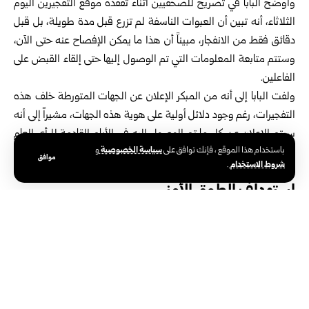
وأوضح البابا في تصريح للصحفيين أثناء تفقده موقع التفجيرين اليوم
‏الثلاثاء، أنه تبين أن العبوات الناسفة لم تزرع قبل مدة طويلة، بل قبل
دقائق ‏فقط من الانفجار، مبيناً أن هذا ما يمكن الإفصاح عنه حتى الآن،
وستتم متابعة ‏المعلومات التي تم الوصول إليها حتى إلقاء القبض على
الفاعلين.‏‏
‏ولفت البابا إلى أنه من المبكر الإعلان عن الجهات المتورطة خلف هذه
‏التفجيرات، رغم وجود دلائل أولية على هوية هذه الجهات، مشيراً إلى أنه
‏سيتم الإعلان عن كل ما تم الوصول إليه في الأيام القادمة للرأي العام
سياسة الخصوصية
باستخدام هذا الموقع ، فإنك توافق على
و
‏ولوسائل الإعلام، ريثما تستكمل التحقيقات والعمليات الأمنية في إلقاء
موافق
شروط الاستخدام
.
القبض ‏على المنفذين.
استهداف الطوق الأمني
وذكر البابا أنه في إطار الزيارة الرسمية التي يجريها الرئيس الفرنسي
‏إيمانويل ماكرون إلى العاصمة السورية دمشق، تمت محاولة استهداف
الطوق ‏الأمني الذي يقوم بحماية الرئيس ماكرون، لكن التفجيرات التي
حصلت ‏بعبوات ناسفة كانت على زاوية الطوق الأمني، ولم تستطع
اختراقه.‏