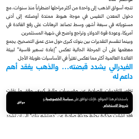
عواصم- سانا
تتجه أسواق الذهب إلى واحدة من أكثر مراحلها اضطراباً منذ سنوات، مع
دخول المعدن النفيس في موجة هبوط ممتدة أوصلته إلى أدنى
مستوياته في سبعة أشهر، وسط تصاعد الرهانات على رفع الفائدة في
أمريكا، وعودة قوة الدولار، وتراجع واضح في شهية المستثمرين.
وبينما تنقسم التقديرات بين بنوك كبرى حول مدى عمق التصحيح، يجمع
معظمها على أن المرحلة الحالية تعكس “إعادة تسعير قاسية” لبيئة
الفائدة العالمية أكثر مما تعكس تغيّراً في الأساسيات طويلة الأجل.
الفيدرالي يشدد قبضته… والذهب يفقد أهم
داعم له
تظهر التقديرات الصادرة عن مؤسسات مالية كبرى، وفق ما نقلت
إندبندنت عربية، أن المسار النقدي في أمريكا بات العامل الأكثر حسماً في
سياسة الخصوصية
باستخدام هذا الموقع ، فإنك توافق على
و
موافق
شروط الاستخدام
.
حركة الذهب.
فقد أشارت مذكرة بحثية حديثة صادرة عن “دويتشه بنك” إلى أن تشدد
السياسة النقدية للاحتياطي الفيدرالي، إلى جانب قوة البيانات الاقتصادية
الأمريكية، يضغطان بقوة على المعدن النفيس، مع غياب دعم واضح من