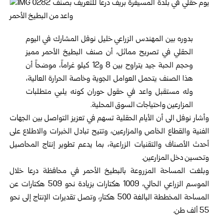
بدوره بين المهندس الزراعي خليل نوفل المشارك في اليوم
الحقلي في تصريح مماثل، أن صنف البطيخ الأحمر مميز
وحجم الحبة جيد يتراوح بين 8 و12 كيلو غراماً، موضحاً أن
هذا الصنف يتحمل العوامل الجوية وخاصة الحرارة العالية،
وله مستقبل واعد في حقول حوران كونه يلبي متطلبات
المزارعين واحتياجات السوق المحلية.
وأشار نوفل الى أن الأيام الحقلية تسهم في تعزيز التواصل بين الجهات
الفنية والقطاع الخاص والمزارعين، وتتيح تبادل الخبرات والاطلاع على
أحدث الأصناف والتقنيات الزراعية، بما يدعم تطوير إنتاج المحاصيل
وتحسين دخل المزارعين.
وبلغت المساحة المزروعة بالبطيخ الأحمر في محافظة درعا خلال
الموسم الزراعي الحالي، 1009 هكتارات بزيادة نحو 509 هكتارات عن
المساحة المخططة البالغة 500 هكتار، وتصل تقديرات الإنتاج إلى نحو
55 ألف طن.