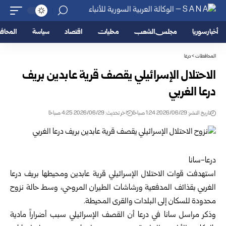
أخبار سوريا
مجلس الشعب
محليات
اقتصاد
سياسة
المحا
المحافظات
>
درعا
الاحتلال الإسرائيلي يقصف قرية عابدين بريف
درعا الغربي
تاريخ النشر: 2026/06/29 1:24 صباحًا
اخر تحديث: 2026/06/29 4:25 صباحًا
درعا-سانا
استهدفت قوات الاحتلال الإسرائيلي قرية عابدين ومحيطها بريف
درعا
الغربي بقذائف المدفعية ورشاشات الطيران المروحي، وسط حالة نزوح
محدودة للسكان إلى البلدات والقرى المحيطة.
وذكر مراسل سانا في درعا أن القصف الإسرائيلي سبب أضراراً مادية