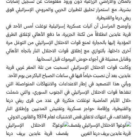
بالمكان والأراضي الزراعية دون ورود معلومات عن تسجيل إصابات
بشرية، مع استمرار تحليق للطيران الحربي والمروحي الإسرائيلي فوق
ريفي درعا والقنيطرة.
وأوضح المراسل أن آليات عسكرية إسرائيلية توغلت أمس الأحد في
قرية عابدين انطلاقاً من ثكنة الجزيرة، ما دفع الأهالي لإغلاق الطرق
المؤدية إليها بالحجارة لمنع قوات الاحتلال الإسرائيلي من التوغل مرة
أخرى داخلها، بالتوازي مع إطلاق قوات الاحتلال النار باتجاه الأهالي
وقنابل مضيئة في أجواء حوض اليرموك قبل انسحابها.
وكانت قوات الاحتلال الإسرائيلي انسحبت من تلة المغر غربي قرية
عابدين، بعد أن نصبت خياماً فيها في ساعات الصباح الباكر من يوم الأحد.
ويأتي هذا التصعيد في إطار الاعتداءات والانتهاكات المتواصلة التي
تنفذها قوات الاحتلال الإسرائيلي في الجنوب السوري، والتي شملت
خلال الأيام الماضية توغلات متكررة في عدد من قرى ريفي درعا
والقنيطرة، وإقامة حواجز عسكرية وتفتيش المدنيين وإطلاق النار
والقذائف، في انتهاك لاتفاق فض الاشتباك لعام 1974 والقانون الدولي.