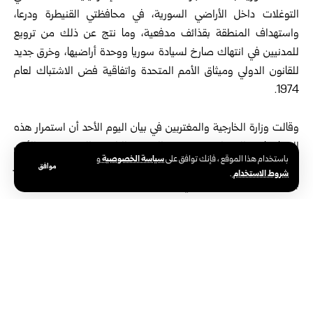
التوغلات داخل
الأراضي السورية
، في محافظتي القنيطرة ودرعا،
واستهداف المنطقة بقذائف مدفعية، وما نتج عن ذلك من ترويع
للمدنيين في انتهاك صارخ لسيادة سوريا ووحدة أراضيها، وخرق جديد
للقانون الدولي وميثاق الأمم المتحدة واتفاقية فض الاشتباك لعام
1974.
وقالت
وزارة الخارجية والمغتربين
في بيان اليوم الأحد أن استمرار هذه
الممارسات العدوانية يقوض الجهود الرامية إلى ترسيخ الأمن
سياسة الخصوصية
باستخدام هذا الموقع ، فإنك توافق على
و
والاستقرار، ويزيد من معاناة المدنيين في المناطق المستهدفة، وينذر
موافق
شروط الاستخدام
.
بمزيد من التصعيد والتوتر في المنطقة.
وأضاف البيان: إن الجمهورية العربية السورية تدعو الأمم المتحدة
والمجتمع الدولي إلى الاضطلاع بمسؤولياتهم، واتخاذ الإجراءات اللازمة
لوضع حد لهذه الانتهاكات المتكررة، وضمان احترام اتفاقية فض
الاشتباك، بما يصون سيادة سوريا ووحدة أراضيها.