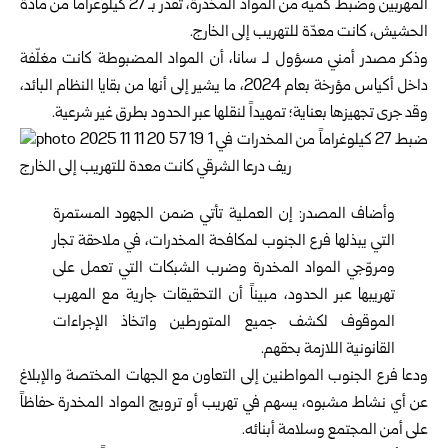
المهربين وضبط كمية من المواد المخدرة، تُقدّر بـ 27 كيلوغراماً من مادة
الحشيش، كانت معدّة للتهريب إلى الخارج.
وذكر مصدر أمني مسؤول لـ سانا، أن المواد المضبوطة كانت مغلّفة
داخل أكياس مؤرخة بعام 2024، ما يشير إلى أنها من بقايا النظام البائد،
وقد جرى تجهيزها بعناية؛ تمهيداً لنقلها عبر الحدود بطرق غير شرعية.
وأضاف المصدر: إن العملية تأتي ضمن الجهود المستمرة
التي يبذلها فرع الجنوب لمكافحة المخدرات، في ملاحقة تجار
ومروّجي المواد المخدرة وضرب الشبكات التي تعمل على
تهريبها عبر الحدود، مبيناً أن التحقيقات جارية مع المهرب
الموقوف لكشف جميع المتورطين واتخاذ الإجراءات
القانونية اللازمة بحقهم.
ودعا فرع الجنوب المواطنين إلى التعاون مع الجهات المختصة والإبلاغ
عن أي نشاط مشبوه، يسهم في تهريب أو ترويج المواد المخدرة حفاظاً
على أمن المجتمع وسلامة أبنائه.