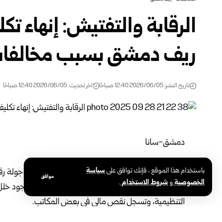
الرقابة والتفتيش: إنهاء تك
ريف دمشق بسبب مخالفات ‏
تاريخ النشر: 2026/06/05 12:40 صباحًا
اخر تحديث: 2026/06/05 12:40 صباحًا
دمشق-سانا‏
‎ ‎
باستخدام هذا الموقع ، فإنك توافق على
سياسة
كشفت فرق
الهيئة المركزية للرقابة والتفتيش
خلال جولة رقا
موافق
الخصوصية
و
شروط الاستخدام
.
مخالفات إدارية ومالية في بعض المكاتب، ‏تمثلت بوجود خلل 
‏التنظيمية، وتسجل نقص مالي في بعض المكاتب‎.‎
وذكرت الهيئة عبر قناتها على التلغرام، اليوم الخميس، أن ال