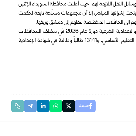
ائل النقل اللازمة لهم، حيث أعلنت محافظة السويداء ‏الإثنين
ا وتحت إشرافها ‏المباشر، إلا أن مجموعات مسلّحة تابعة لحكمت
 إلى الحافلات المخصّصة لنقلهم إلى دمشق وريفها.
وصباح اليوم انطلقت امتحانات شهادتي التعليم الأساسي والإعدادية الشرعية دورة ‏عام 2026 في مختلف المحافظات
السورية، حيث تقدم لها 450884 طالباً وطالبة ‏في شهادة التعليم الأساسي، و13141 طالباً وطالبة في شهادة الإعدادية
فيسبوك