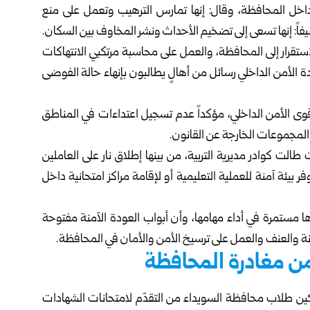
اخل المحافظة، وقال: ‏إنها تمارس الترهيب وتعمل على منع
اً: إنها تسعى إلى تضخيم الأحداث ونشر المخاوف بين السكان‎.
لاستقرار إلى ‏المحافظة، والعمل على محاسبة مرتكبي الانتهاكات
الأمن الداخلي رسائل من أهالٍ يطالبون بإنهاء ‏حالة الفوضى
ى الأمن الداخلي، ‏مؤكداً عدم تسجيل اعتداءات في المناطق
 المجموعات الخارجة عن القانون‎.
 طالت كوادر مديرية ‏التربية، من بينها إطلاق نار على العاملين
فر بيئة آمنة للعملية التعليمية أو لإقامة مراكز امتحانية داخل
 مستمرة في أداء ‏مهامها، وأن أبواب العودة الآمنة مفتوحة
لفتنة والعنف والعمل على ترسيخ الأمن والأمان في المحافظة‎.
ن مغادرة المحافظة
كين طلاب محافظة ‏السويداء من التقدّم لامتحانات الشهادات