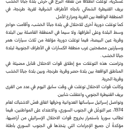
عسكرية، توغلت انطلاقاً من نقطة البرج في حرش بلدة جباثا الخشب
بريف القنيطرة الشمالي باتجاه الأطراف الشرقية لقرية طرنجة، في
المنطقة الواقعة بين القرية ومزارع الأمل.
كما توغلت دورية أخرى للاحتلال في بلدة جباثا الخشب، وأقامت حواجز
وسط البلدة وعلى أطرافها، ولا سيما في المنطقة الفاصلة بين البلدة
وقرية عين البيضة، فيما توغلت دورية مؤلفة من ثلاث سيارات همر
وسيارتين مصفحتين غرب منطقة الكسارات في الأطراف الجنوبية لبلدة
جباثا الخشب .
وتزامنت هذه التوغلات مع إطلاق قوات الاحتلال قنابل مضيئة في
المناطق الواقعة بين بلدة حضر وقرية طرنجة، وبين بلدة جباثا الخشب
وقرية الحرية.
وكانت قوات الاحتلال توغلت في وقت سابق اليوم في عدد من القرى
بريف القنيطرة الجنوبي، واعتقلت شابين.
وتواصل إسرائيل سياساتها العدوانية وخرقها اتفاق فضّ الاشتباك لعام
1974، عبر التوغّل في الجنوب السوري، والاعتداء على المواطنين، فيما
تطالب سوريا باستمرار بخروج قوات الاحتلال الإسرائيلي من أراضيها،
مؤكدةً أن جميع الإجراءات التي يتخذها في الجنوب السوري باطلة