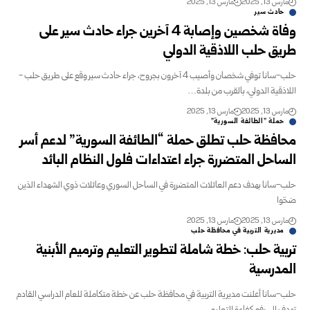
مارس 13, 2025
مارس 13, 2025
حادث سير
وفاة شخصين وإصابة 4 آخرين جراء حادث سير على
طريق حلب ‏اللاذقية ‏الدولي
حلب-سانا توفي شخصان وأصيب 4 آخرون بجروح، جراء حادث سير وقع على ‏طريق ‏حلب -
اللاذقية الدولي، بالقرب من بلدة…
مارس 13, 2025
مارس 13, 2025
حملة "الطائفة السورية"
محافظة حلب تطلق حملة “الطائفة السورية” لدعم أسر
الساحل المتضررة جراء اعتداءات فلول النظام البائد
حلب-سانا بهدف دعم العائلات المتضررة في الساحل السوري وعائلات ذوي الشهداء الذين
ضحّوا
مارس 13, 2025
مارس 13, 2025
مديرية التربية في محافظة حلب
تربية حلب: خطة شاملة لتطوير التعليم وترميم الأبنية
المدرسية
حلب-سانا أعلنت مديرية التربية في محافظة حلب عن خطة متكاملة للعام الدراسي القادم