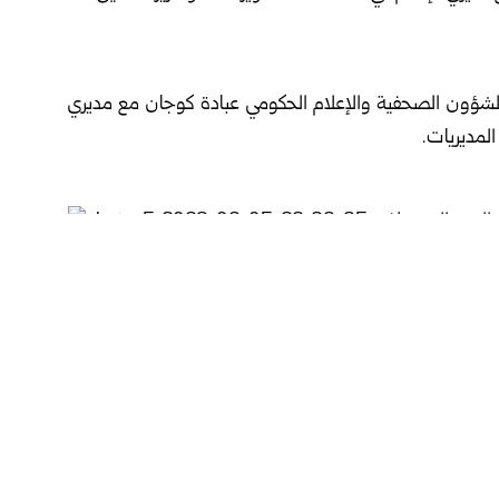
لشؤون الصحفية والإعلام الحكومي عبادة كوجان مع مديري
المديريات.
ت الإعلام بمدونة السلوك المهني والأخلاقي، لما لها من أهمية
ة، وتوخّي الدقة والموضوعية، وفق قيم وضوابط ومعايير
المواطنين بشفافية، وتسليط الضوء على القضايا التنموية، كما
زم لمديريات الإعلام بما يضمن أداءً أكثر فاعلية ومهنية.