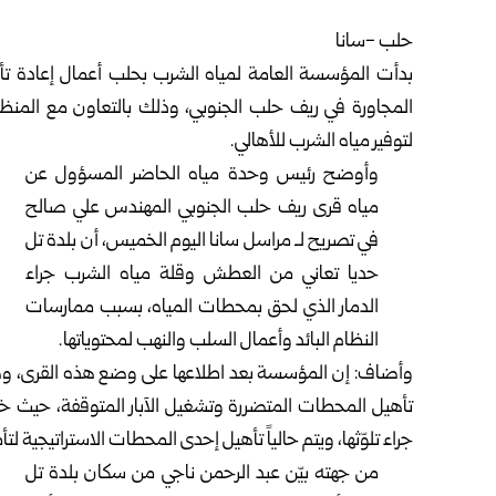
حلب -سانا
بدأت المؤسسة العامة لمياه الشرب ب
حلب
أعمال إعادة تأ
المجاورة في ريف حلب الجنوبي، وذلك بالتعاون مع المنظ
لتوفير مياه الشرب للأهالي.
وأوضح رئيس وحدة مياه الحاضر المسؤول عن
مياه قرى ريف حلب الجنوبي المهندس علي صالح
في تصريح لـ مراسل سانا اليوم الخميس، أن بلدة تل
حديا تعاني من العطش وقلة مياه الشرب جراء
الدمار الذي لحق بمحطات المياه، بسبب ممارسات
النظام البائد وأعمال السلب والنهب لمحتوياتها.
وأضاف: إن المؤسسة بعد اطلاعها على وضع هذه القرى، وضع
تأهيل المحطات المتضررة وتشغيل الآبار المتوقفة، حيث خ
جراء تلوّثها، ويتم حالياً تأهيل إحدى المحطات الاستراتيجية لتأ
من جهته بيّن عبد الرحمن ناجي من سكان بلدة تل