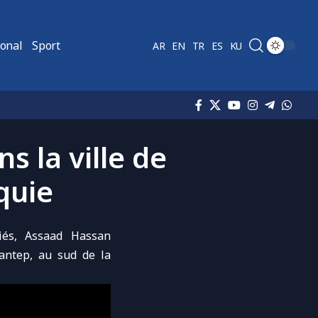
ional
Sport
AR
EN
TR
ES
KU
s la ville de
quie
iés, Assaad Hassan
antep
, au sud de la