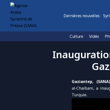
Dernières nouvelles
Syr
Culture
Vidéo
Ph
Inauguration
Gaz
Gaziantep, (SANA
al‑Chaibani, a ina
Turquie
.