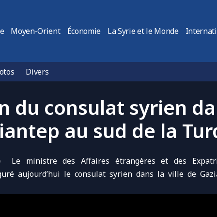
ie
Moyen-Orient
Économie
La Syrie et le Monde
Internat
otos
Divers
 du consulat syrien dan
iantep au sud de la Tur
)
Le ministre des Affaires étrangères
et des Expatr
uguré aujourd’hui
le consulat syrien
dans la ville de
Gazi