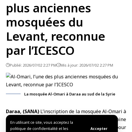
plus anciennes
mosquées du
Levant, reconnue
par l’ICESCO
Publié: 2026/07/02 2:27 PM
Mis à jour: 2026/07/02 2:27 PM
La mosquée Al-Omari à Daraa au sud de la Syrie
Daraa, (SANA)
L’inscription de la mosquée Al-Omari à
Daraa
, au sud de la Syrie, sur les listes du patrimoine
En utilisant ce site, vous acceptez la
de l’Organisation mondiale islamique pour
politique de confidentialité et les
Accepter