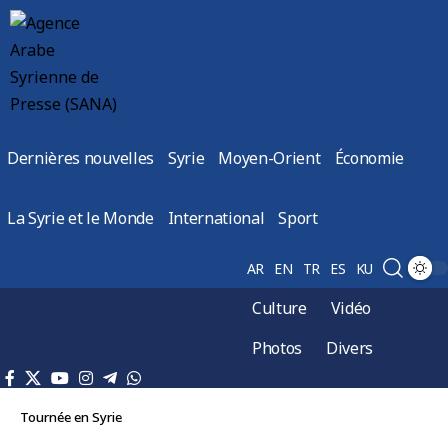
Dernières nouvelles
Syrie
Moyen-Orient
Économie
La Syrie et le Monde
International
Sport
AR
EN
TR
ES
KU
Culture
Vidéo
Photos
Divers
Tournée en Syrie