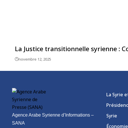
La Justice transitionnelle syrienne :
novembre 12, 2025
La Syrie 
Présiden
Agence Arabe Syrienne d’Informations –
Syrie
SANA
Économie