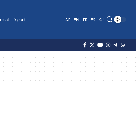
ional
Sport
AR
EN
TR
ES
KU