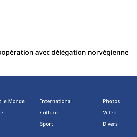
 Coopération avec délégation norvégienne
et le Monde
International
Photos
ce
Culture
Vidéo
Sport
Divers