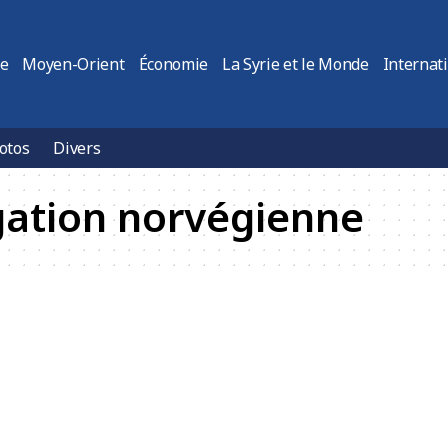
ie
Moyen-Orient
Économie
La Syrie et le Monde
Internat
otos
Divers
gation norvégienne