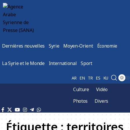
Dernières nouvelles
Syrie
Moyen-Orient
Économie
La Syrie et le Monde
International
Sport
AR
EN
TR
ES
KU
Culture
Vidéo
Photos
Divers
Étiquette :
territoires