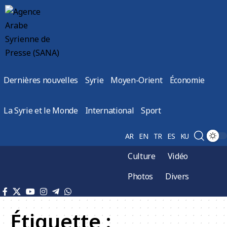
Dernières nouvelles
Syrie
Moyen-Orient
Économie
La Syrie et le Monde
International
Sport
AR
EN
TR
ES
KU
Culture
Vidéo
Photos
Divers
Étiquette :