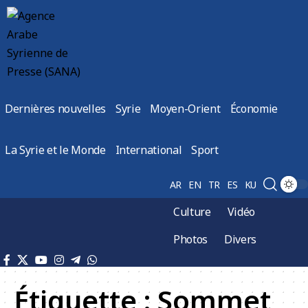
Dernières nouvelles
Syrie
Moyen-Orient
Économie
La Syrie et le Monde
International
Sport
AR
EN
TR
ES
KU
Culture
Vidéo
Photos
Divers
Étiquette :
Sommet