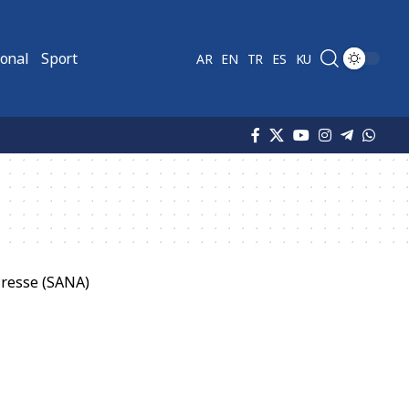
ional
Sport
AR
EN
TR
ES
KU