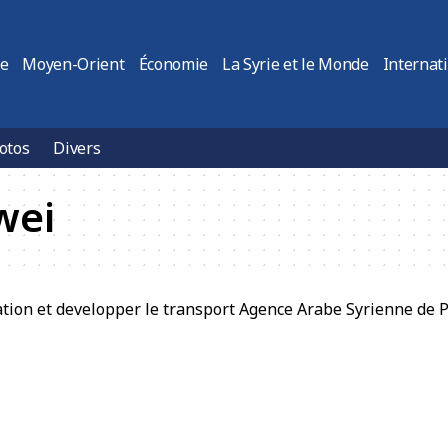
ie
Moyen-Orient
Économie
La Syrie et le Monde
Internat
otos
Divers
wei