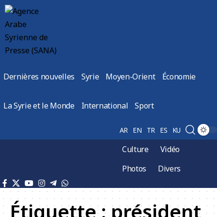
Dernières nouvelles
Syrie
Moyen-Orient
Économie
La Syrie et le Monde
International
Sport
AR
EN
TR
ES
KU
Culture
Vidéo
Photos
Divers
Étiquette :
président