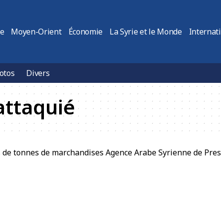
ie
Moyen-Orient
Économie
La Syrie et le Monde
Internat
otos
Divers
attaquié