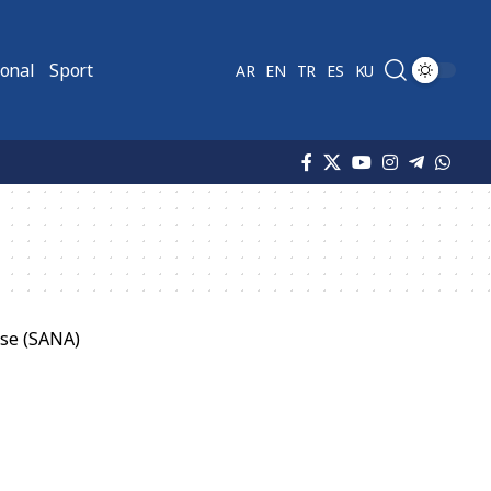
ional
Sport
AR
EN
TR
ES
KU