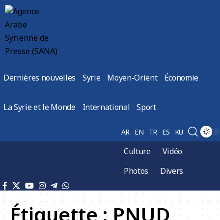
Dernières nouvelles
Syrie
Moyen-Orient
Économie
La Syrie et le Monde
International
Sport
AR
EN
TR
ES
KU
Culture
Vidéo
Photos
Divers
Étiquette :
PNUD