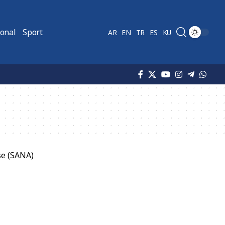
ional
Sport
AR
EN
TR
ES
KU