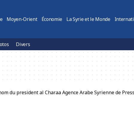
ie
Moyen-Orient
Économie
La Syrie et le Monde
Internat
otos
Divers