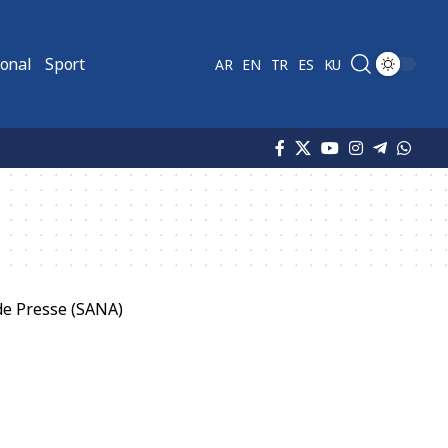
ional
Sport
AR
EN
TR
ES
KU