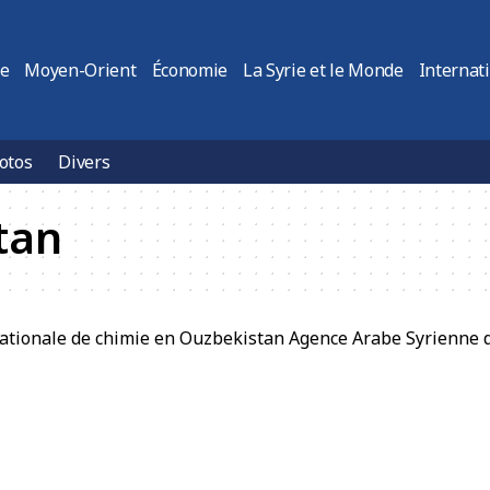
ie
Moyen-Orient
Économie
La Syrie et le Monde
Internat
otos
Divers
tan