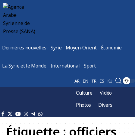
Dernières nouvelles
Syrie
Moyen-Orient
Économie
La Syrie et le Monde
International
Sport
AR
EN
TR
ES
KU
Culture
Vidéo
Photos
Divers
Étiquette :
officiers