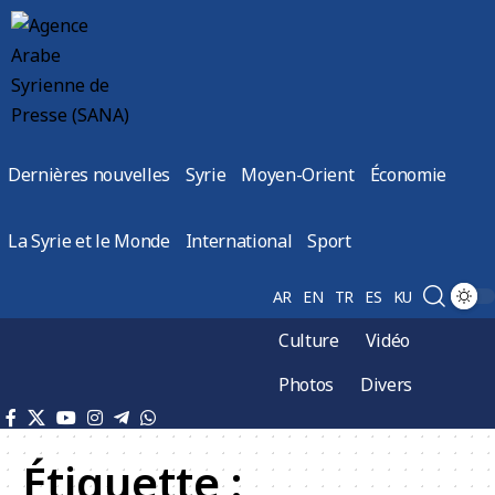
Dernières nouvelles
Syrie
Moyen-Orient
Économie
La Syrie et le Monde
International
Sport
AR
EN
TR
ES
KU
Culture
Vidéo
Photos
Divers
Étiquette :