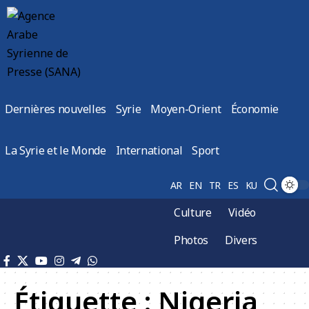
Dernières nouvelles
Syrie
Moyen-Orient
Économie
La Syrie et le Monde
International
Sport
AR
EN
TR
ES
KU
Culture
Vidéo
Photos
Divers
Étiquette :
Nigeria