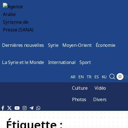
Dernières nouvelles
Syrie
Moyen-Orient
Économie
La Syrie et le Monde
International
Sport
AR
EN
TR
ES
KU
Culture
Vidéo
Photos
Divers
Étiquette :