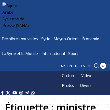
Dernières nouvelles
Syrie
Moyen-Orient
Économie
La Syrie et le Monde
International
Sport
AR
EN
TR
ES
KU
Culture
Vidéo
Photos
Divers
Étiquette :
ministre