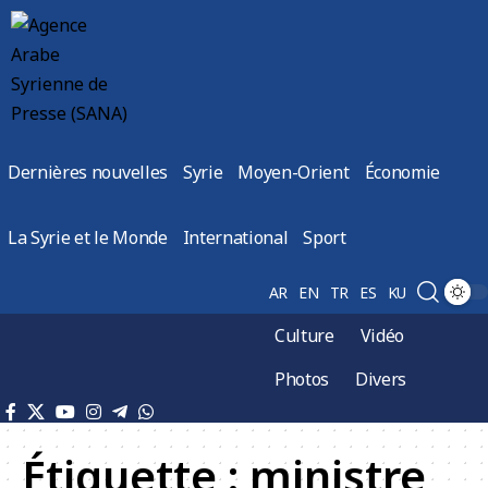
Dernières nouvelles
Syrie
Moyen-Orient
Économie
La Syrie et le Monde
International
Sport
AR
EN
TR
ES
KU
Culture
Vidéo
Photos
Divers
Étiquette :
ministre