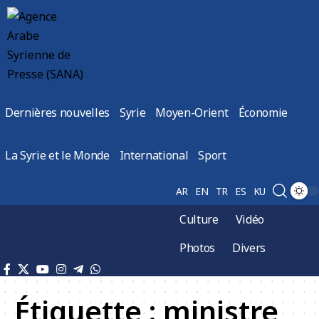
Dernières nouvelles
Syrie
Moyen-Orient
Économie
La Syrie et le Monde
International
Sport
AR
EN
TR
ES
KU
Culture
Vidéo
Photos
Divers
Étiquette :
ministre