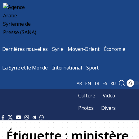
Dernières nouvelles
Syrie
Moyen-Orient
Économie
La Syrie et le Monde
International
Sport
AR
EN
TR
ES
KU
Culture
Vidéo
Photos
Divers
Étiquette :
ministère