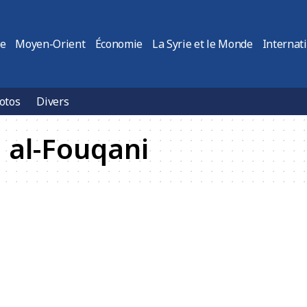
ie
Moyen-Orient
Économie
La Syrie et le Monde
Internat
otos
Divers
al-Fouqani