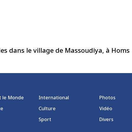
siles dans le village de Massoudiya, à Homs
et le Monde
International
Photos
ce
Culture
Vidéo
Sport
Divers