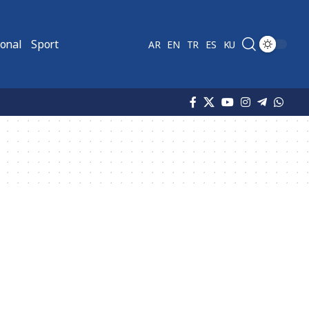
ional
Sport
AR
EN
TR
ES
KU