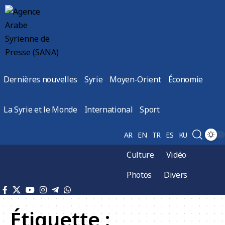
Dernières nouvelles
Syrie
Moyen-Orient
Économie
La Syrie et le Monde
International
Sport
AR
EN
TR
ES
KU
Culture
Vidéo
Photos
Divers
Étiquette :