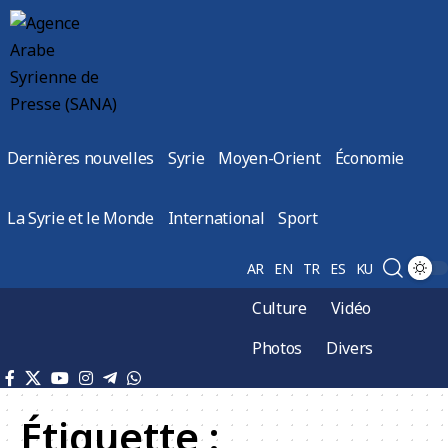
Dernières nouvelles
Syrie
Moyen-Orient
Économie
La Syrie et le Monde
International
Sport
AR
EN
TR
ES
KU
Culture
Vidéo
Photos
Divers
Étiquette :