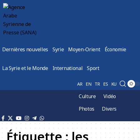
Dernières nouvelles
Syrie
Moyen-Orient
Économie
La Syrie et le Monde
International
Sport
AR
EN
TR
ES
KU
Culture
Vidéo
Photos
Divers
Étiquette :
les