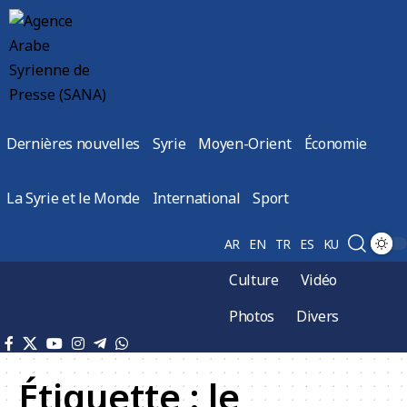
Dernières nouvelles
Syrie
Moyen-Orient
Économie
La Syrie et le Monde
International
Sport
AR
EN
TR
ES
KU
Culture
Vidéo
Photos
Divers
Étiquette :
le