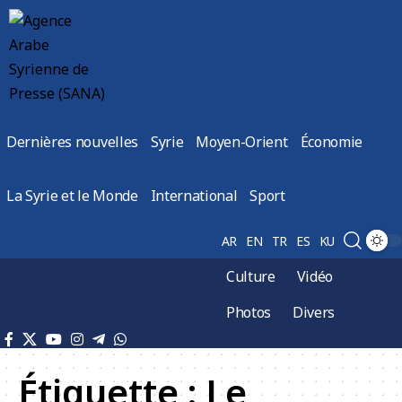
Dernières nouvelles
Syrie
Moyen-Orient
Économie
La Syrie et le Monde
International
Sport
AR
EN
TR
ES
KU
Culture
Vidéo
Photos
Divers
Étiquette :
Le