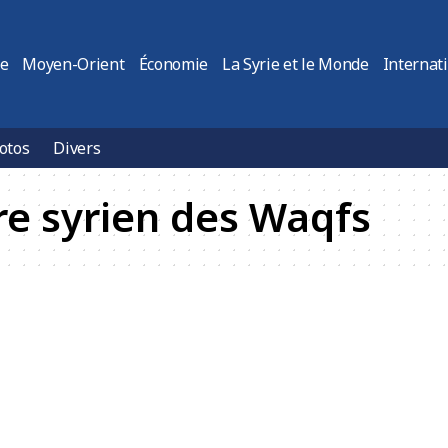
ie
Moyen-Orient
Économie
La Syrie et le Monde
Internat
otos
Divers
re syrien des Waqfs