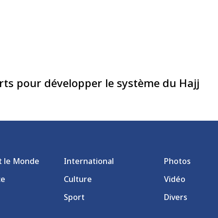
orts pour développer le système du Hajj
et le Monde
International
Photos
ce
Culture
Vidéo
Sport
Divers