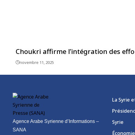
Choukri affirme l’intégration des eff
novembre 11, 2025
La Syrie 
Présiden
Agence Arabe Syrienne d’Informations –
Syrie
SANA
Économie