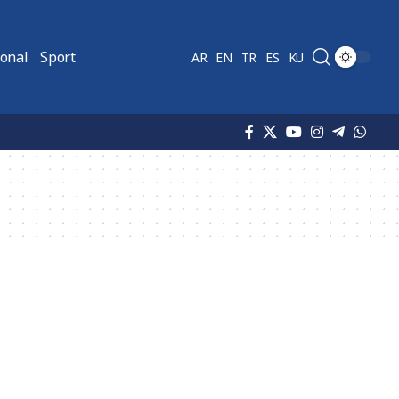
ional
Sport
AR
EN
TR
ES
KU