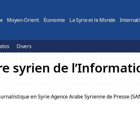
ie
Moyen-Orient
Économie
La Syrie et le Monde
Internat
otos
Divers
re syrien de l’Informati