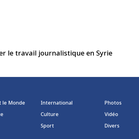
 le travail journalistique en Syrie
et le Monde
International
Photos
ce
Culture
Vidéo
Sport
Divers