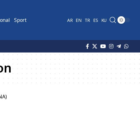
ional
Sport
AR
EN
TR
ES
KU
on