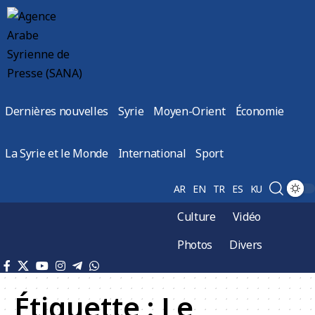
Dernières nouvelles
Syrie
Moyen-Orient
Économie
La Syrie et le Monde
International
Sport
AR
EN
TR
ES
KU
Culture
Vidéo
Photos
Divers
Étiquette :
Le