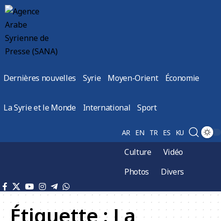
Dernières nouvelles
Syrie
Moyen-Orient
Économie
La Syrie et le Monde
International
Sport
AR
EN
TR
ES
KU
Culture
Vidéo
Photos
Divers
Étiquette :
La