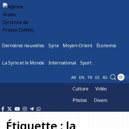
Dernières nouvelles
Syrie
Moyen-Orient
Économie
La Syrie et le Monde
International
Sport
AR
EN
TR
ES
KU
Culture
Vidéo
Photos
Divers
Étiquette :
la