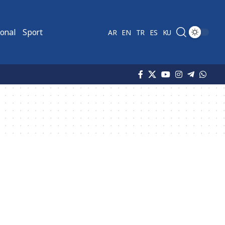
ional
Sport
AR
EN
TR
ES
KU