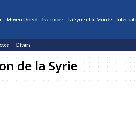
ie
Moyen-Orient
Économie
La Syrie et le Monde
Internat
otos
Divers
ion de la Syrie