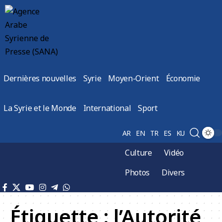
Dernières nouvelles
Syrie
Moyen-Orient
Économie
La Syrie et le Monde
International
Sport
AR
EN
TR
ES
KU
Culture
Vidéo
Photos
Divers
Étiquette :
l’Autorité