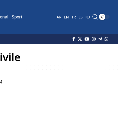
ional
Sport
AR
EN
TR
ES
KU
ivile