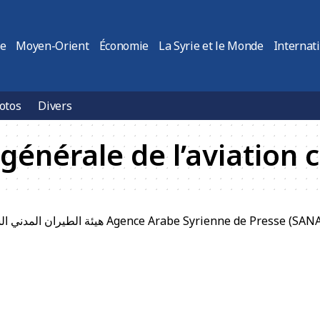
ie
Moyen-Orient
Économie
La Syrie et le Monde
Internat
otos
Divers
 générale de l’aviation c